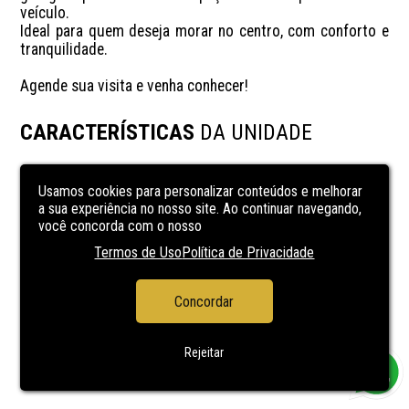
veículo.

Ideal para quem deseja morar no centro, com conforto e 
tranquilidade.

Agende sua visita e venha conhecer!
CARACTERÍSTICAS
DA UNIDADE
área de serviço
Usamos cookies para personalizar conteúdos e melhorar
banheiro social
a sua experiência no nosso site. Ao continuar navegando,
você concorda com o nosso
Churrasqueira
Termos de Uso
Política de Privacidade
Cozinha
sala de estar
Concordar
sala de jantar
Suíte
Rejeitar