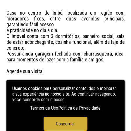
Casa no centro de Imbé, localizada em região com 
moradores fixos, entre duas avenidas principais, 
garantindo fácil acesso 

e praticidade no dia a dia. 

O imóvel conta com 3 dormitórios, banheiro social, sala 
de estar aconchegante, cozinha funcional, além de laje de 
concreto. 

Possui ainda garagem fechada com churrasqueira, ideal 
para momentos de lazer com a família e amigos.

Agende sua visita!
CARACTERÍSTICAS
DA UNIDADE
Usamos cookies para personalizar conteúdos e melhorar
a sua experiência no nosso site. Ao continuar navegando,
você concorda com o nosso
banheiro social
Termos de Uso
Política de Privacidade
Churrasqueira
Cozinha
Concordar
Laje de concreto