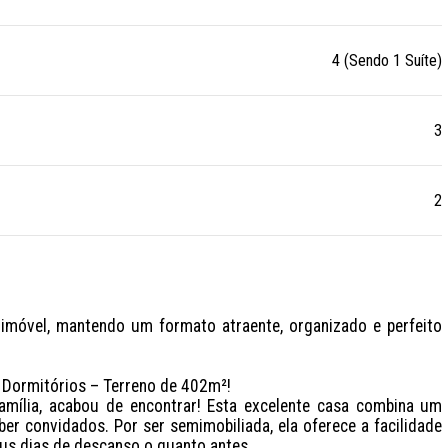
4 (Sendo 1 Suíte)
3
2
móvel, mantendo um formato atraente, organizado e perfeito 
Dormitórios – Terreno de 402m²!

amília, acabou de encontrar! Esta excelente casa combina um 
r convidados. Por ser semimobiliada, ela oferece a facilidade 
us dias de descanso o quanto antes.
