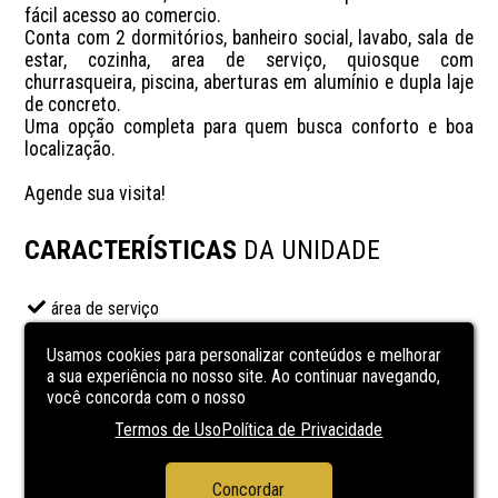
fácil acesso ao comercio. 

Conta com 2 dormitórios, banheiro social, lavabo, sala de 
estar, cozinha, area de serviço, quiosque com 
churrasqueira, piscina, aberturas em alumínio e dupla laje 
de concreto. 

Uma opção completa para quem busca conforto e boa 
localização.

Agende sua visita!
CARACTERÍSTICAS
DA UNIDADE
área de serviço
banheiro social
Usamos cookies para personalizar conteúdos e melhorar
Churrasqueira
a sua experiência no nosso site. Ao continuar navegando,
você concorda com o nosso
Cozinha
Termos de Uso
Política de Privacidade
Laje de concreto
Piscina
Concordar