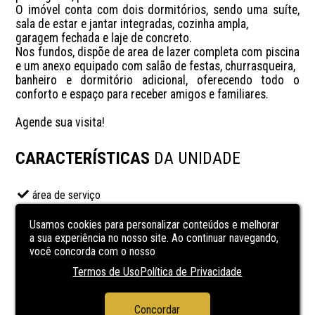
O imóvel conta com dois dormitórios, sendo uma suíte, 
sala de estar e jantar integradas, cozinha ampla, 

garagem fechada e laje de concreto. 

Nos fundos, dispõe de area de lazer completa com piscina 
e um anexo equipado com salão de festas, churrasqueira, 

banheiro e dormitório adicional, oferecendo todo o 
conforto e espaço para receber amigos e familiares.

Agende sua visita!
CARACTERÍSTICAS
DA UNIDADE
área de serviço
banheiro auxiliar
Usamos cookies para personalizar conteúdos e melhorar
banheiro social
a sua experiência no nosso site. Ao continuar navegando,
você concorda com o nosso
Churrasqueira
Termos de Uso
Política de Privacidade
Cozinha
sala de estar
Concordar