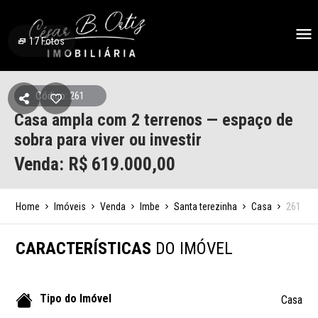
17
Fotos
Código: 261
Casa ampla com 2 terrenos — espaço de
sobra para viver ou investir
Venda: R$
619.000,00
Home
Imóveis
Venda
Imbe
Santa terezinha
Casa
261
CARACTERÍSTICAS
DO IMÓVEL
Tipo do Imóvel
Casa