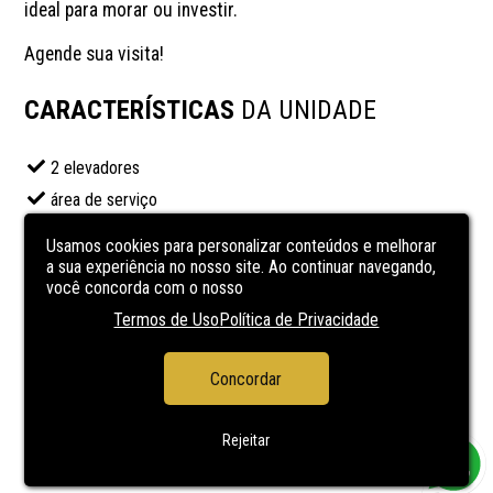
ideal para morar ou investir.

Agende sua visita!
CARACTERÍSTICAS
DA UNIDADE
2 elevadores
área de serviço
banheiro social
Usamos cookies para personalizar conteúdos e melhorar
churrasqueira
a sua experiência no nosso site. Ao continuar navegando,
você concorda com o nosso
Cozinha
Termos de Uso
Política de Privacidade
Laje de concreto
Piscina
Concordar
sala de estar
Suíte
Rejeitar