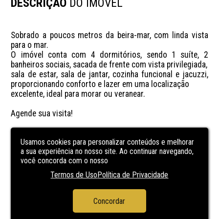
DESCRIÇÃO
DO IMÓVEL
Sobrado a poucos metros da beira-mar, com linda vista 
para o mar. 

O imóvel conta com 4 dormitórios, sendo 1 suíte, 2 
banheiros sociais, sacada de frente com vista privilegiada, 

sala de estar, sala de jantar, cozinha funcional e jacuzzi, 
proporcionando conforto e lazer em uma localização 

excelente, ideal para morar ou veranear.

Agende sua visita!
CARACTERÍSTICAS
DA UNIDADE
Usamos cookies para personalizar conteúdos e melhorar
a sua experiência no nosso site. Ao continuar navegando,
você concorda com o nosso
área de serviço
Termos de Uso
Política de Privacidade
banheiro social
Cozinha
Concordar
sala de estar