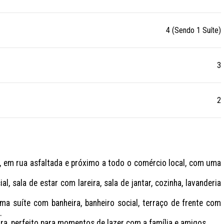
4 (Sendo 1 Suíte)
3
2
, em rua asfaltada e próximo a todo o comércio local, com uma 
, sala de estar com lareira, sala de jantar, cozinha, lavanderia 
 suíte com banheira, banheiro social, terraço de frente com 
 

ra, perfeito para momentos de lazer com a família e amigos.
