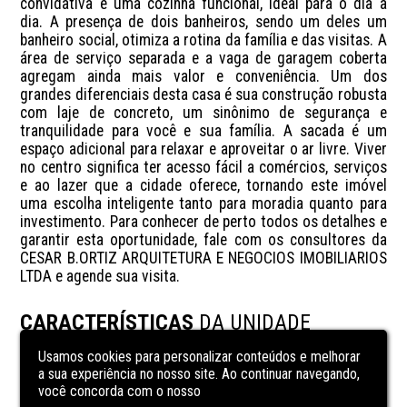
convidativa e uma cozinha funcional, ideal para o dia a 
dia. A presença de dois banheiros, sendo um deles um 
banheiro social, otimiza a rotina da família e das visitas. A 
área de serviço separada e a vaga de garagem coberta 
agregam ainda mais valor e conveniência. Um dos 
grandes diferenciais desta casa é sua construção robusta 
com laje de concreto, um sinônimo de segurança e 
tranquilidade para você e sua família. A sacada é um 
espaço adicional para relaxar e aproveitar o ar livre. Viver 
no centro significa ter acesso fácil a comércios, serviços 
e ao lazer que a cidade oferece, tornando este imóvel 
uma escolha inteligente tanto para moradia quanto para 
investimento. Para conhecer de perto todos os detalhes e 
garantir esta oportunidade, fale com os consultores da 
CESAR B.ORTIZ ARQUITETURA E NEGOCIOS IMOBILIARIOS 
LTDA e agende sua visita.
CARACTERÍSTICAS
DA UNIDADE
Usamos cookies para personalizar conteúdos e melhorar
área de serviço
a sua experiência no nosso site. Ao continuar navegando,
você concorda com o nosso
banheiro social